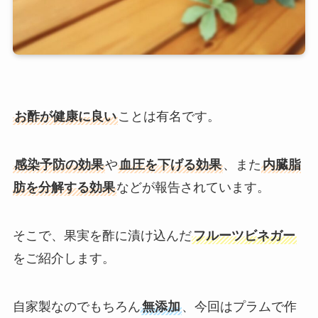
お酢が健康に良い
ことは有名です。
感染予防の効果
や
血圧を下げる効果
、また
内臓脂
肪を分解する効果
などが報告されています。
そこで、果実を酢に漬け込んだ
フルーツビネガー
をご紹介します。
自家製なのでもちろん
無添加
、今回はプラムで作