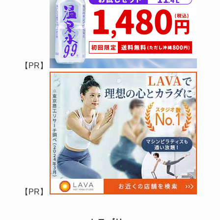
【PR】
【PR】