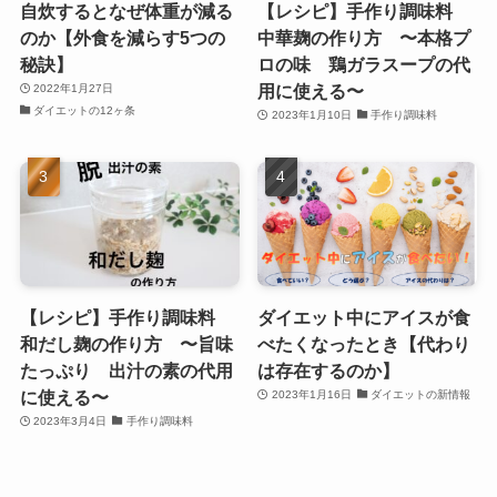
自炊するとなぜ体重が減る
【レシピ】手作り調味料
のか【外食を減らす5つの
中華麹の作り方 〜本格プ
秘訣】
ロの味 鶏ガラスープの代
用に使える〜
2022年1月27日
ダイエットの12ヶ条
2023年1月10日
手作り調味料
【レシピ】手作り調味料
ダイエット中にアイスが食
和だし麹の作り方 〜旨味
べたくなったとき【代わり
たっぷり 出汁の素の代用
は存在するのか】
に使える〜
2023年1月16日
ダイエットの新情報
2023年3月4日
手作り調味料