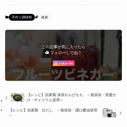
手作り調味料
健康
この記事が気に入ったら
フォローしてね！
Follow Me
【レシピ】自家製 抹茶わらびもち ～無添加・黒蜜が
け・サイリウム使用～
【レシピ】自家製 白だし ～無添加・濃口醬油使用
～