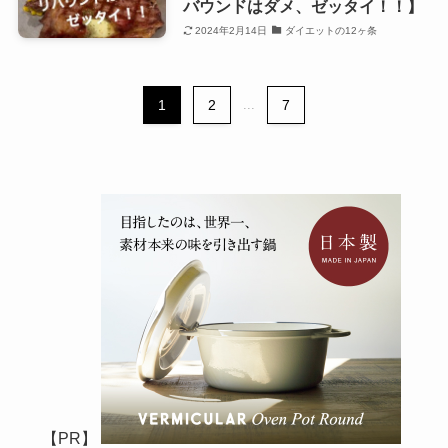
バウンドはダメ、ゼッタイ！！】
2024年2月14日
ダイエットの12ヶ条
1
2
...
7
【PR】