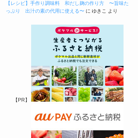
【レシピ】手作り調味料 和だし麹の作り方 〜旨味た
っぷり 出汁の素の代用に使える〜
に
ゆきこ
より
【PR】